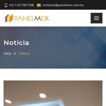
+52 1 5577871398
contacto@panelmex.com.mx
Noticia
Inicio
Noticia