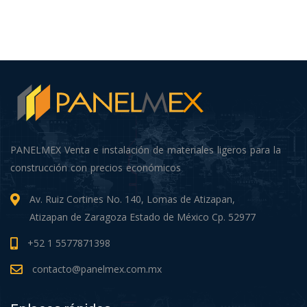
PANELMEX Venta e instalación de materiales ligeros para la
construcción con precios económicos
Av. Ruiz Cortines No. 140, Lomas de Atizapan,
Atizapan de Zaragoza Estado de México Cp. 52977
+52 1 5577871398
contacto@panelmex.com.mx