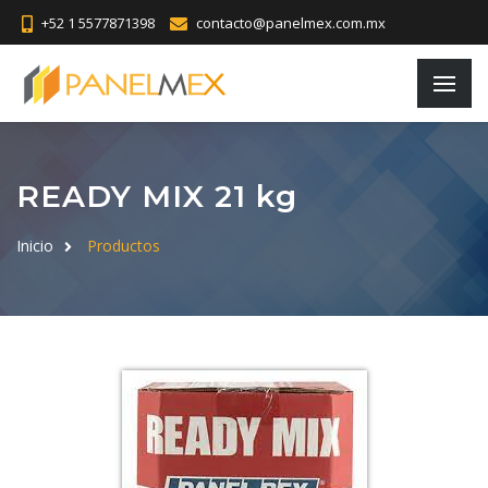
+52 1 5577871398
contacto@panelmex.com.mx
READY MIX 21 kg
Inicio
Productos