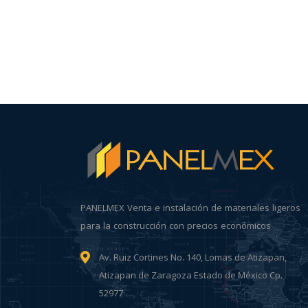
PANELMEX Venta e instalación de materiales ligeros
para la construcción con precios económicos
Av. Ruiz Cortines No. 140, Lomas de Atizapan,
Atizapan de Zaragoza Estado de México Cp.
52977