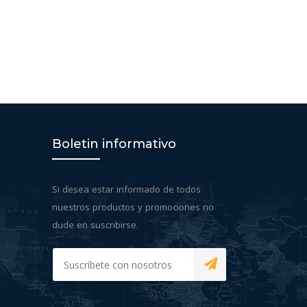
Boletin informativo
Si desea estar informado de todos
nuestros productos y promociones no
dude en suscribirse.