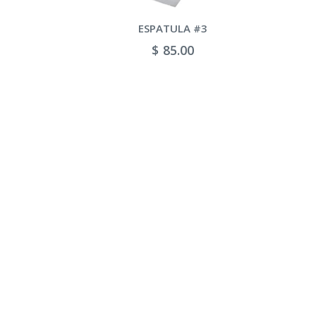
LA #3
ESPATULA #4
.00
$ 95.00