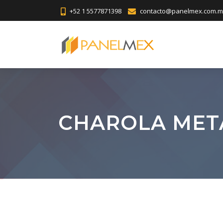
+52 1 5577871398
contacto@panelmex.com.m
CHAROLA MET