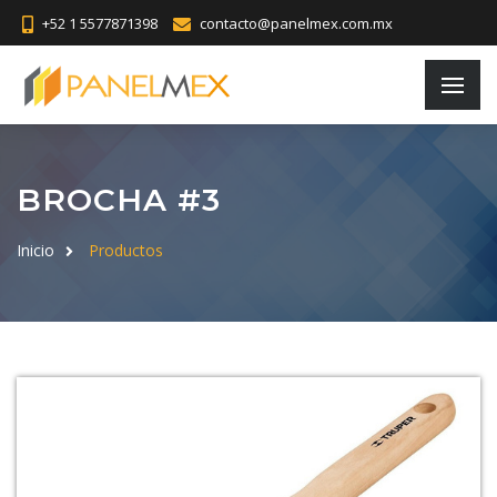
+52 1 5577871398
contacto@panelmex.com.mx
BROCHA #3
Inicio
Productos