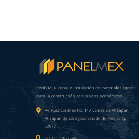
PANELMEX Venta e instalación de materiales ligeros
para la construcción con precios económicos
Av. Ruiz Cortines No. 140, Lomas de Atizapan,
Atizapan de Zaragoza Estado de México Cp.
52977
+52 1 5577871398