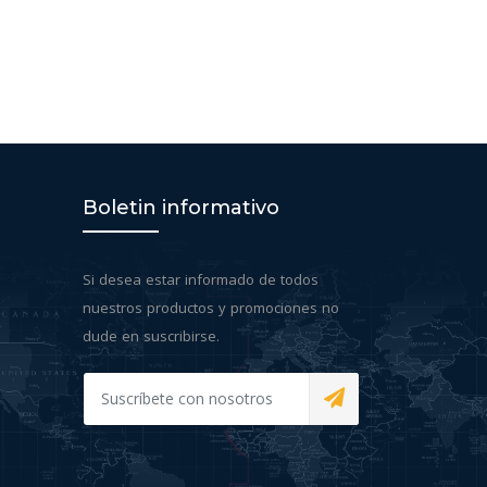
Boletin informativo
Si desea estar informado de todos
nuestros productos y promociones no
dude en suscribirse.