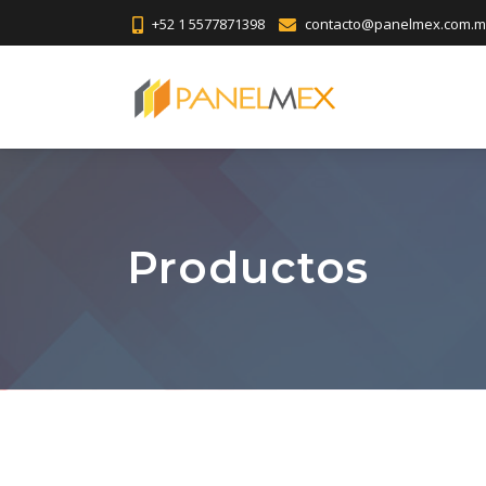
+52 1 5577871398
contacto@panelmex.com.m
Productos