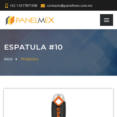
+52 1 5577871398
contacto@panelmex.com.mx
ESPATULA #10
Inicio
Productos