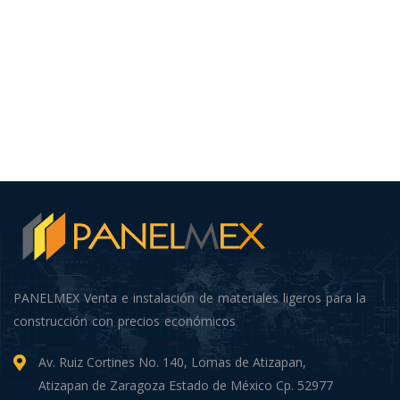
PANELMEX Venta e instalación de materiales ligeros para la
construcción con precios económicos
Av. Ruiz Cortines No. 140, Lomas de Atizapan,
Atizapan de Zaragoza Estado de México Cp. 52977